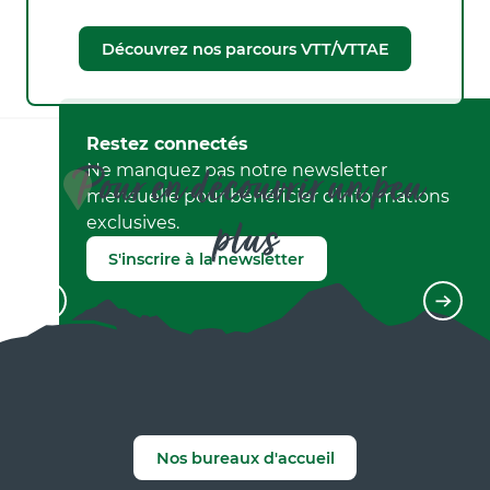
Découvrez nos parcours VTT/VTTAE
Restez connectés
Pour en découvrir un peu
Ne manquez pas notre newsletter
mensuelle pour bénéficier d’informations
plus
exclusives.
S'inscrire à la newsletter
Restaurants
Nos bureaux d'accueil