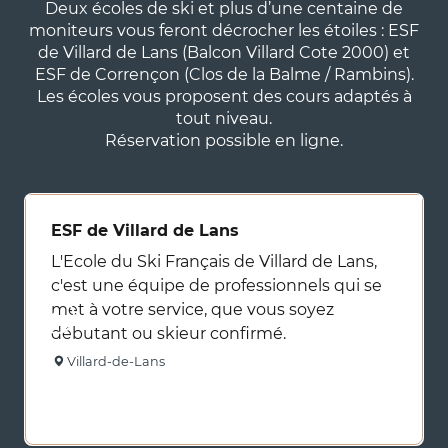
Deux écoles de ski et plus d’une centaine de
moniteurs vous feront décrocher les étoiles : ESF
de Villard de Lans (Balcon Villard Cote 2000) et
ESF de Corrençon (Clos de la Balme / Rambins).
Les écoles vous proposent des cours adaptés à
tout niveau.
Réservation possible en ligne.
ESF de Villard de Lans
L'Ecole du Ski Français de Villard de Lans,
c'est une équipe de professionnels qui se
met à votre service, que vous soyez
débutant ou skieur confirmé.
Villard-de-Lans