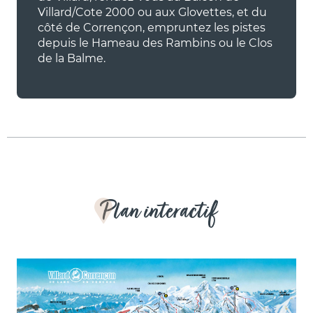
Villard/Cote 2000 ou aux Glovettes, et du
côté de Corrençon, empruntez les pistes
depuis le Hameau des Rambins ou le Clos
de la Balme.
Plan interactif