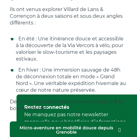
Ils ont venus explorer Villard de Lans &
Corrençon à deux saisons et sous deux angles
différents :
En été : Une itinérance douce et accessible
à la découverte de la Via Vercors à vélo, pour
valoriser le slow-tourisme et les paysages
estivaux.
En hiver : Une immersion sauvage de 48h
de déconnexion totale en mode « Grand
Nord ». Une véritable expédition hivernale au
cœur de notre nature préservée.
Découvrez leur retour d’expériences par ici⬇️ Et
Restez connectés
bonne lecture !
Ne manquez pas notre newsletter
mensuelle pour bénéficier d’informations
Micro-aventure en mobilité douce depuis
exclusives.
Grenoble