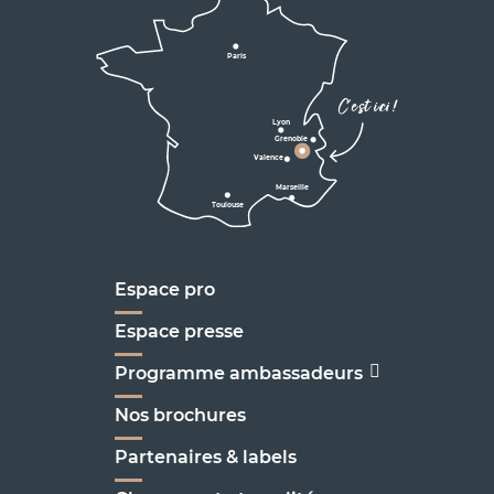
Grenoble
D531
D106
Villard de Lans
Valence
Paris
D531
Corrençon

C'est ici !
en Vercors
Lyon
Grenoble
D1075
Valence
Marseille
Toulouse
Marseille
Espace pro
Espace presse
Programme ambassadeurs
Nos brochures
Partenaires & labels