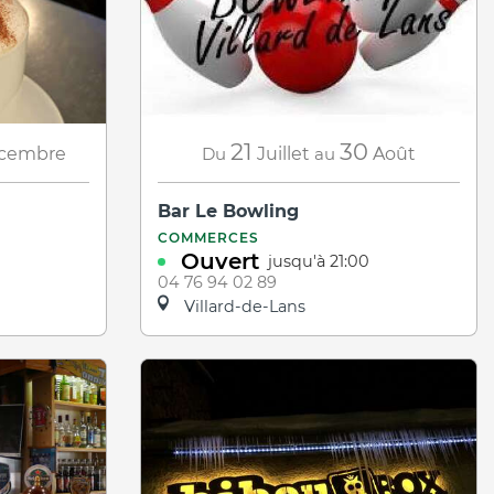
21
30
Du
Juillet
au
Août
cembre
Bar Le Bowling
COMMERCES
Ouvert
jusqu'à 21:00
04 76 94 02 89
Villard-de-Lans