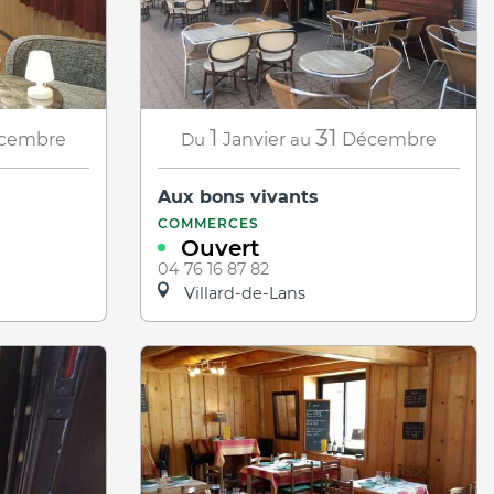
1
31
cembre
Du
Janvier
au
Décembre
Aux bons vivants
COMMERCES
Ouvert
04 76 16 87 82
Villard-de-Lans