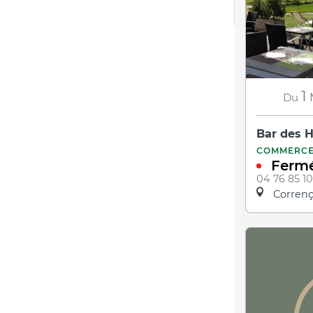
1
Du
Bar des 
COMMERC
Fermé
04 76 85 10
Correnç