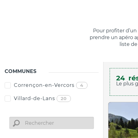
Pour profiter d’un
prendre un apéro ap
liste d
COMMUNES
24
ré
Le plus 
Corrençon-en-Vercors
4
Villard-de-Lans
20