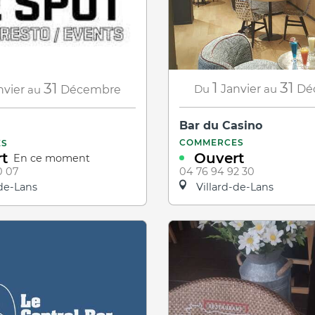
1
31
31
Du
Janvier
au
Dé
nvier
au
Décembre
Bar du Casino
COMMERCES
ES
Ouvert
t
En ce moment
04 76 94 92 30
0 07
Villard-de-Lans
de-Lans