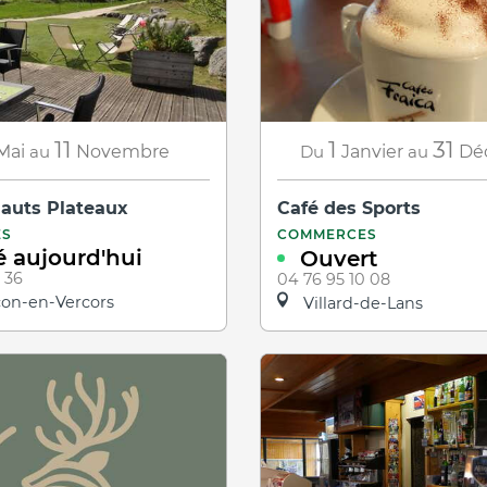
11
1
31
Mai
au
Novembre
Du
Janvier
au
Dé
Hauts Plateaux
Café des Sports
ES
COMMERCES
 aujourd'hui
Ouvert
 36
04 76 95 10 08
on-en-Vercors
Villard-de-Lans