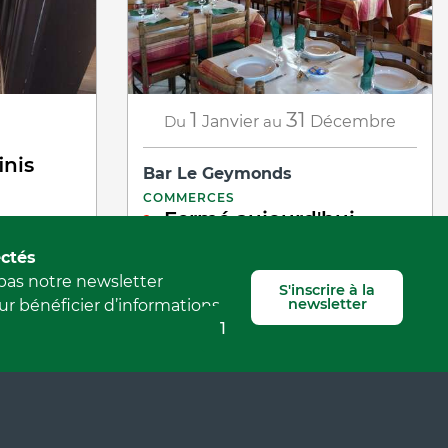
1
31
Du
Janvier
au
Décembre
inis
Bar Le Geymonds
COMMERCES
Fermé aujourd'hui
04 57 13 55 91
ctés
Villard-de-Lans
as notre newsletter
S'inscrire à la
newsletter
r bénéficier d’informations
1
2
❯
❯❯