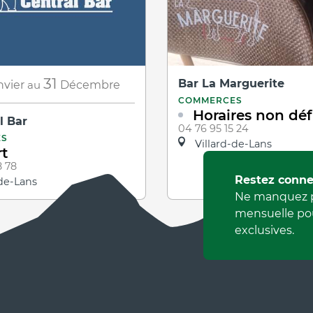
31
Bar La Marguerite
nvier
au
Décembre
COMMERCES
Horaires non déf
l Bar
04 76 95 15 24
ES
Villard-de-Lans
t
8 78
Restez conne
de-Lans
Ne manquez p
mensuelle pou
exclusives.