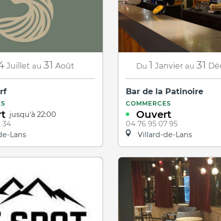
4
31
1
31
Juillet
au
Août
Du
Janvier
au
Dé
rf
Bar de la Patinoire
ES
COMMERCES
t
Ouvert
jusqu'à 22:00
1 34
04 76 95 07 95
de-Lans
Villard-de-Lans