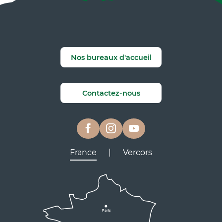
Nos bureaux d'accueil
Contactez-nous
France
|
Vercors
Lyon
Grenoble
D531
D106
Villard de Lans
Valence
Paris
D531