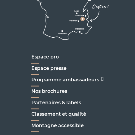
Corrençon

C'est ici !
en Vercors
Lyon
Grenoble
D1075
Valence
Marseille
Toulouse
Marseille
Espace pro
Espace presse
Programme ambassadeurs
Nos brochures
Partenaires & labels
Classement et qualité
Montagne accessible