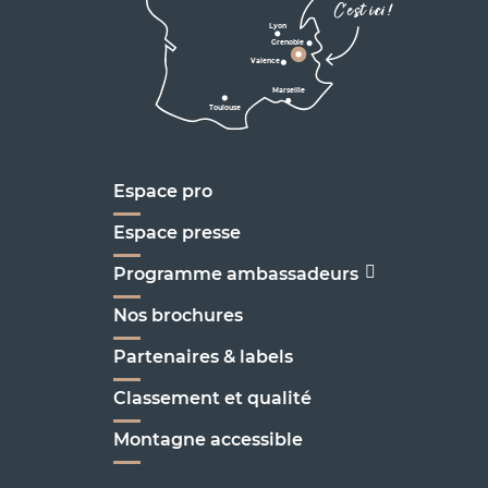
C'est ici !
en Vercors
Lyon
Grenoble
D1075
Valence
Marseille
Toulouse
Marseille
Espace pro
Espace presse
Programme ambassadeurs
Nos brochures
Partenaires & labels
Classement et qualité
Montagne accessible