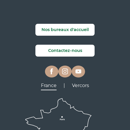
Nos bureaux d'accueil
Contactez-nous
France
|
Vercors
Lyon
Grenoble
D531
D106
Villard de Lans
Valence
Paris
D531
Corrençon
