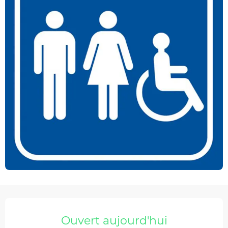
Ouverture et coordonnées
Ouvert aujourd'hui