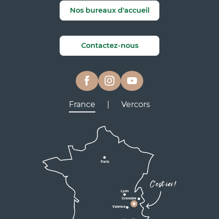
Nos bureaux d'accueil
Contactez-nous
France
|
Vercors
Lyon
Grenoble
D531
D106
Villard de Lans
Valence
Paris
D531
Corrençon

C'est ici !
en Vercors
Lyon
Grenoble
D1075
Valence