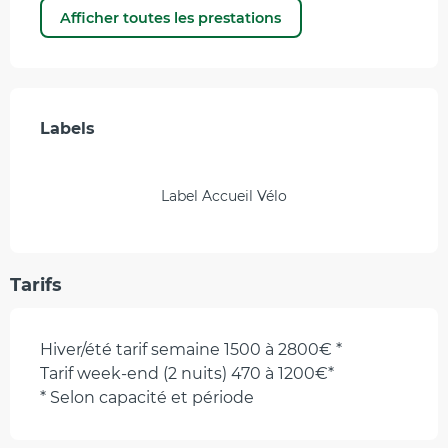
Afficher toutes les prestations
Offres de prestations
Labels
Labels
Label Accueil Vélo
Tarifs
Hiver/été tarif semaine 1500 à 2800€ *
Tarif week-end (2 nuits) 470 à 1200€*
* Selon capacité et période