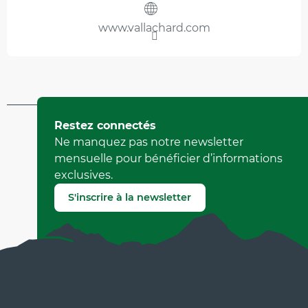
www.vallachard.com
Mis à jour le 14 avril 2026 à 16:44
Restez connectés
par Office Municipal de Tourisme de Villard-de-Lans
Ne manquez pas notre newsletter
(Identifiant de l'offre :
578906
)
mensuelle pour bénéficier d’informations
exclusives.
Signaler une erreur
S'inscrire à la newsletter