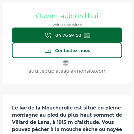
Ouverture et coordonnées
Ouvert aujourd'hui
Voir les horaires
04 76 94 50
▒▒
Contactez-nous
latruiteduplateau.e-monsite.com
Description
Le lac de la Moucherolle est situé en pleine 
montagne au pied du plus haut sommet de 
Villard de Lans, à 1915 m d'altitude. Vous 
pouvez pêcher à la mouche sèche ou noyée 