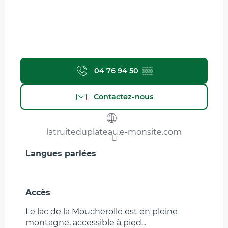
04 76 94 50
▒▒
Contactez-nous
latruiteduplateau.e-monsite.com
Langues parlées
Langues parlées
Accès
Accès
Le lac de la Moucherolle est en pleine
montagne, accessible à pied...