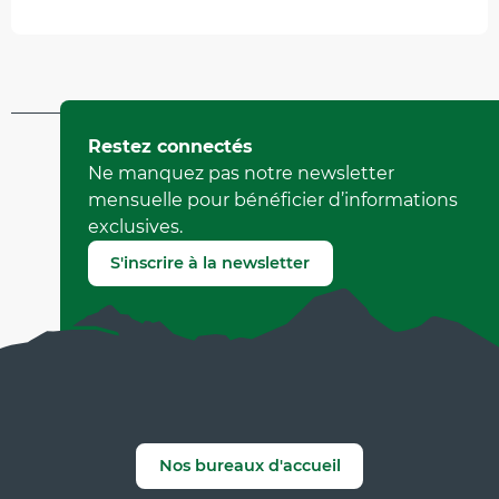
Mis à jour le 31 mars 2026 à 15:36
Restez connectés
par Office Municipal de Tourisme de Villard-de-Lans
Ne manquez pas notre newsletter
(Identifiant de l'offre :
5516286
)
mensuelle pour bénéficier d’informations
exclusives.
Signaler une erreur
S'inscrire à la newsletter
Nos bureaux d'accueil