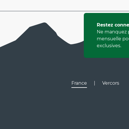
Restez conne
Ne manquez p
mensuelle pou
exclusives.
France
|
Vercors
Lyon
Gr
D531