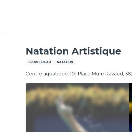
Aller
au
contenu
principal
Accueil
Natation Artistique
Natation Artistique
SPORTS D'EAU
NATATION
Centre aquatique, 101 Place Mûre Ravaud, 38