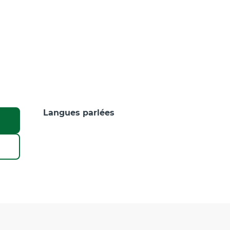
Langues parlées
Langues parlées