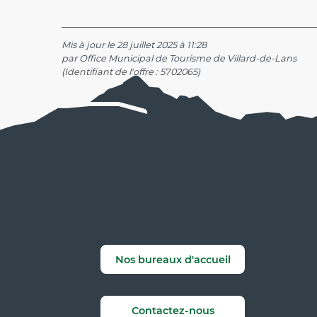
Mis à jour le 28 juillet 2025 à 11:28
par Office Municipal de Tourisme de Villard-de-Lans
(Identifiant de l'offre :
5702065
)
Nos bureaux d'accueil
Contactez-nous