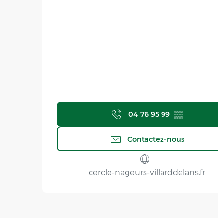
04 76 95 99
▒▒
Contactez-nous
cercle-nageurs-villarddelans.fr