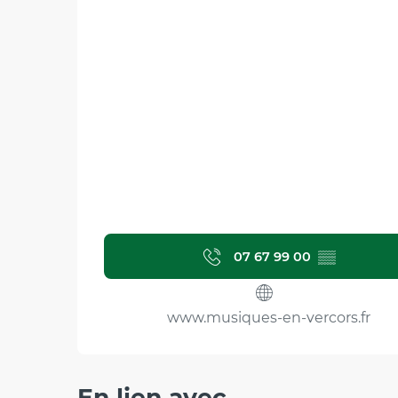
07 67 99 00
▒▒
www.musiques-en-vercors.fr
En lien avec