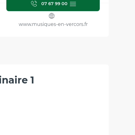
07 67 99 00
▒▒
www.musiques-en-vercors.fr
naire 1