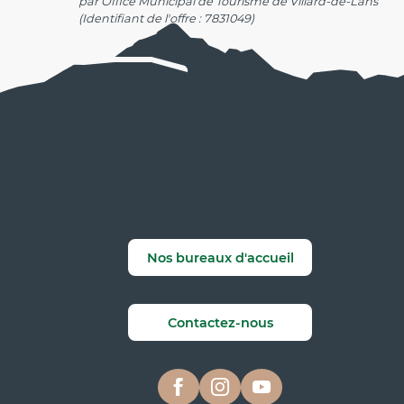
par Office Municipal de Tourisme de Villard-de-Lans
(Identifiant de l'offre :
7831049
)
Nos bureaux d'accueil
Contactez-nous