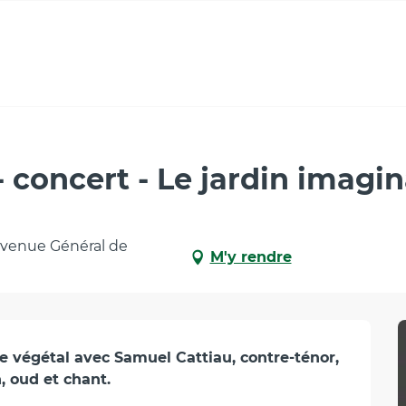
aginaire 1
 concert - Le jardin imagin
 avenue Général de
M'y rendre
végétal avec Samuel Cattiau, contre-ténor, 
, oud et chant.