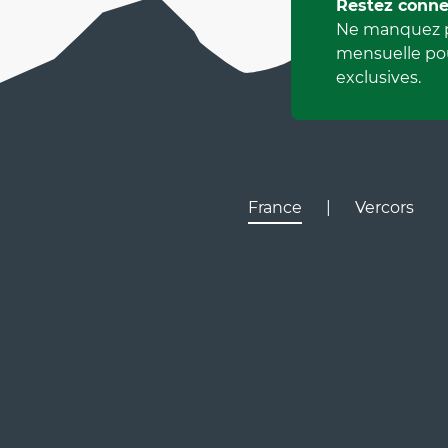
Restez conne
Ne manquez p
mensuelle pou
exclusives.
France
|
Vercors
Lyon
Gr
D531
D106
Villard de Lans
Valence
Paris
D531
Corrençon
