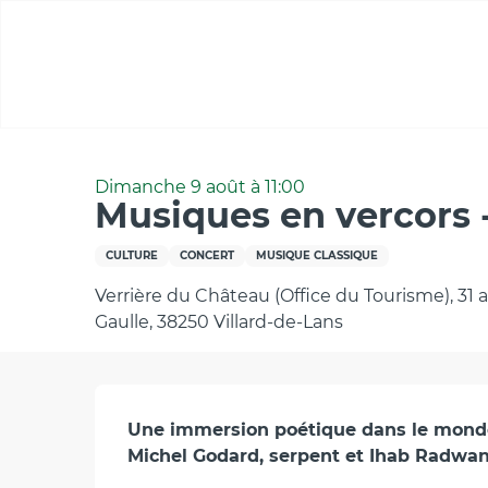
Aller
au
contenu
principal
Accueil
Musiques en vercors - concert - Le jardin im
Dimanche 9 août à 11:00
Musiques en vercors -
CULTURE
CONCERT
MUSIQUE CLASSIQUE
Verrière du Château (Office du Tourisme), 31
Gaulle, 38250 Villard-de-Lans
Description
Une immersion poétique dans le monde 
Michel Godard, serpent et Ihab Radwan