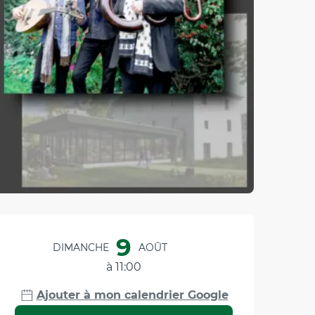
Ouverture et coordonnée
9
DIMANCHE
AOÛT
à 11:00
Ajouter à mon calendrier Google