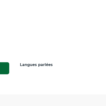
Langues parlées
Langues parlées