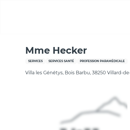
Aller
au
contenu
principal
Accueil
Mme Hecker
Mme Hecker
SERVICES
SERVICES SANTÉ
PROFESSION PARAMÉDICALE
Villa les Génétys, Bois Barbu, 38250 Villard-d