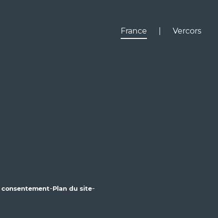
France
|
Vercors
Lyon
Gr
D531
D106
Villard de Lans
Valence
Paris
D531
Corrençon

en Vercors
Ly
Gr
D1075
Valence
-
-
u consentement
Plan du site
Ma
Toulouse
Marseille