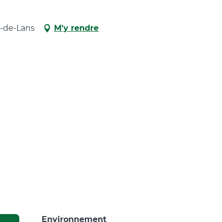
rd-de-Lans
M'y rendre
Environnement
Environnement