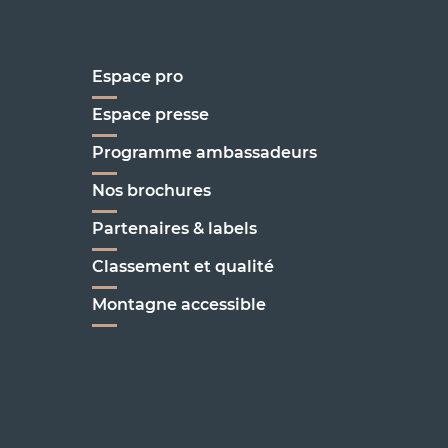
Espace pro
Espace presse
Programme ambassadeurs
Nos brochures
enoble
Partenaires & labels
Classement et qualité
C'est ici !
Montagne accessible
on
enoble
rseille