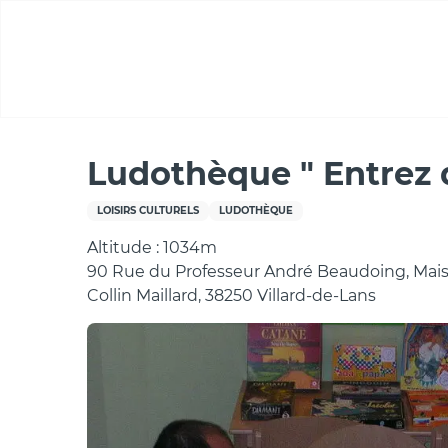
Aller
au
contenu
principal
Accueil
Ludothèque " Entrez dans le Jeu "
Ludothèque " Entrez d
LOISIRS CULTURELS
LUDOTHÈQUE
Altitude : 1034m
90 Rue du Professeur André Beaudoing, Mais
Collin Maillard, 38250 Villard-de-Lans