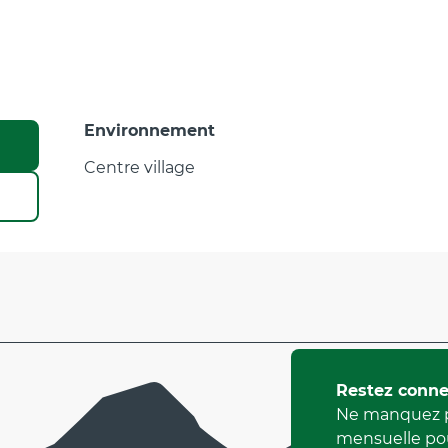
Environnement
Environnement
Centre village
Restez conne
Ne manquez p
mensuelle pou