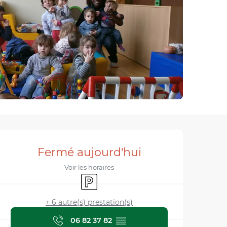
Ouverture et coordonnée
Fermé aujourd'hui
Voir les horaires
Parking
+ 6 autre(s) prestation(s)
06 82 37 82
▒▒