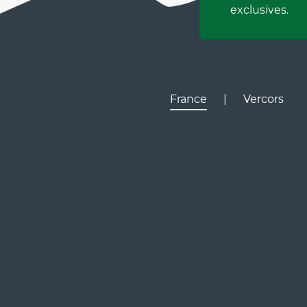
exclusives.
France
|
Vercors
Lyon
Gr
D531
D106
Villard de Lans
Valence
Paris
D531
Corrençon

en Vercors
Ly
Gr