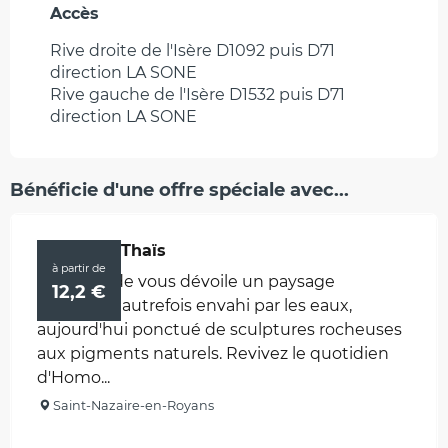
Accès
Accès
Rive droite de l'Isère D1092 puis D71
direction LA SONE
Rive gauche de l'Isère D1532 puis D71
direction LA SONE
Bénéficie d'une offre spéciale avec...
Grotte de Thaïs
à partir de
Notre guide vous dévoile un paysage
12,2
€
souterrain autrefois envahi par les eaux,
aujourd'hui ponctué de sculptures rocheuses
aux pigments naturels. Revivez le quotidien
d'Homo...
Saint-Nazaire-en-Royans
Réservable