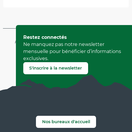
Mis à jour le 15 juillet 2026 à 08:58
Restez connectés
par Office de Tourisme de Saint-Marcellin Vercors Isère
Ne manquez pas notre newsletter
(Identifiant de l'offre :
135108
)
mensuelle pour bénéficier d’informations
exclusives.
Signaler une erreur
S'inscrire à la newsletter
Nos bureaux d'accueil