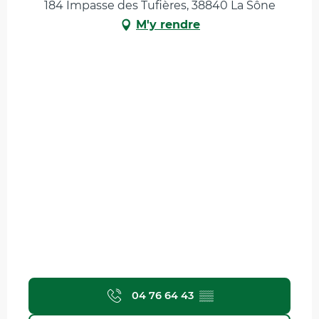
184 Impasse des Tufières, 38840 La Sône
M'y rendre
04 76 64 43
▒▒