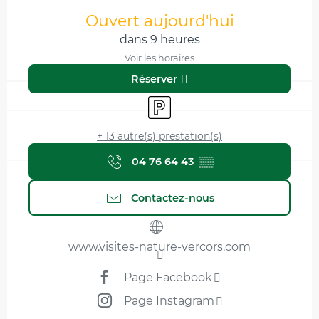
Ouverture et coordonnées
Ouvert aujourd'hui
dans 9 heures
Voir les horaires
Réserver
Parking
+ 13 autre(s) prestation(s)
04 76 64 43
▒▒
Contactez-nous
www.visites-nature-vercors.com
Page Facebook
Page Instagram