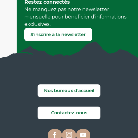
Mis à jour le 08 avril 2026 à 14:56
Restez connectés
par Office Municipal de Tourisme de Villard-de-Lans
Ne manquez pas notre newsletter
(Identifiant de l'offre :
5137471
)
mensuelle pour bénéficier d’informations
exclusives.
Signaler une erreur
S'inscrire à la newsletter
Nos bureaux d'accueil
Contactez-nous