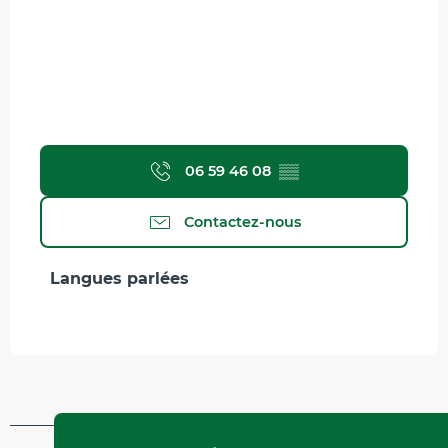
06 59 46 08
▒▒
Contactez-nous
Langues parlées
Langues parlées