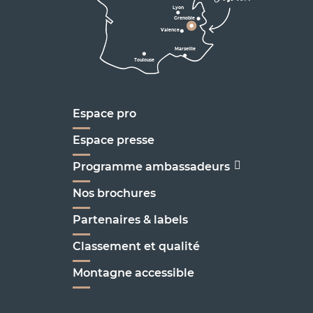
Lyon
Grenoble
D1075
Valence
Marseille
Toulouse
Marseille
Espace pro
Espace presse
Programme ambassadeurs
Nos brochures
Partenaires & labels
Classement et qualité
Montagne accessible