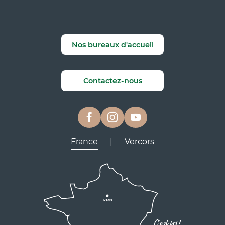
Nos bureaux d'accueil
Contactez-nous
France
|
Vercors
Lyon
Grenoble
D531
D106
Villard de Lans
Valence
Paris
D531
Corrençon

C'est ici !
en Vercors