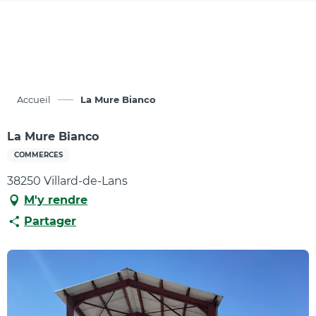
Aller
au
contenu
principal
Accueil
La Mure Bianco
La Mure Bianco
COMMERCES
38250 Villard-de-Lans
M'y rendre
Partager