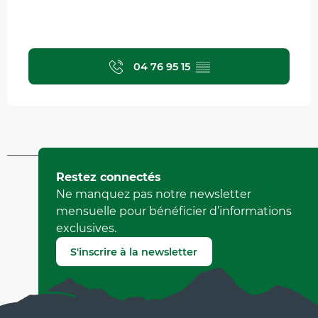
04 76 95 15
▒▒
Mis à jour le 08 avril 2026 à 15:46
Restez connectés
par Office Municipal de Tourisme de Villard-de-Lans
Ne manquez pas notre newsletter
(Identifiant de l'offre :
510396
)
mensuelle pour bénéficier d’informations
exclusives.
Signaler une erreur
S'inscrire à la newsletter