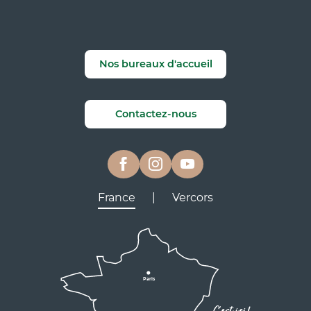
Nos bureaux d'accueil
Contactez-nous
France
|
Vercors
Lyon
Grenoble
D531
D106
Villard de Lans
Valence
Paris
D531
Corrençon

C'est ici !
en Vercors