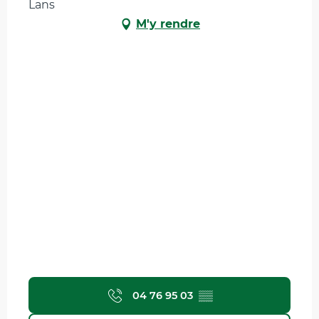
Lans
M'y rendre
04 76 95 03
▒▒