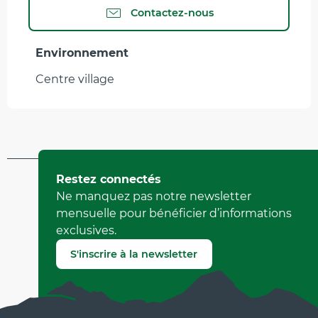
Contactez-nous
Environnement
Environnement
Centre village
Mis à jour le 08 avril 2026 à 10:07
Restez connectés
par Office Municipal de Tourisme de Villard-de-Lans
Ne manquez pas notre newsletter
(Identifiant de l'offre :
92595
)
mensuelle pour bénéficier d’informations
exclusives.
Signaler une erreur
S'inscrire à la newsletter