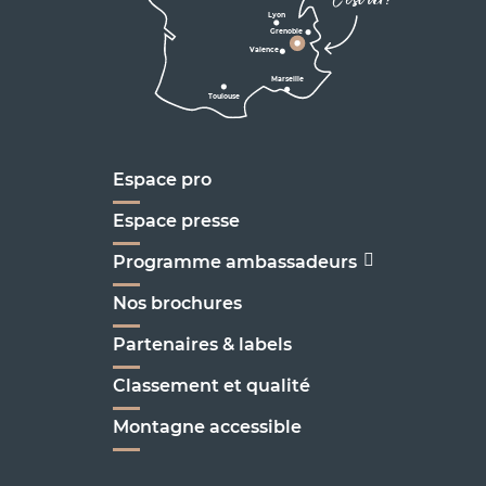
Lyon
Grenoble
D1075
Valence
Marseille
Toulouse
Marseille
Espace pro
Espace presse
Programme ambassadeurs
Nos brochures
Partenaires & labels
Classement et qualité
Montagne accessible