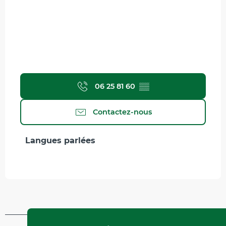
06 25 81 60
▒▒
Contactez-nous
Langues parlées
Langues parlées