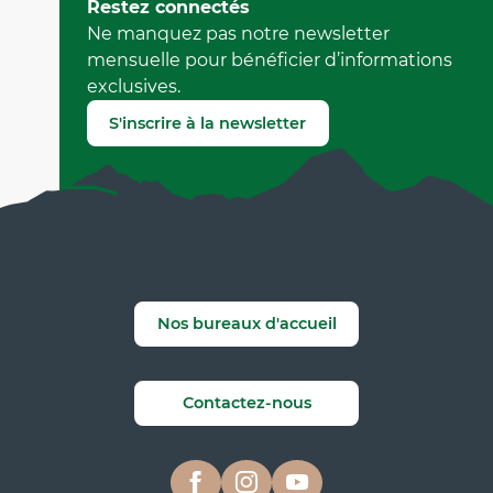
Mis à jour le 26 mai 2023 à 17:22
Restez connectés
par Office Municipal de Tourisme de Villard-de-Lans
Ne manquez pas notre newsletter
(Identifiant de l'offre :
6541437
)
mensuelle pour bénéficier d’informations
exclusives.
Signaler une erreur
S'inscrire à la newsletter
Nos bureaux d'accueil
Contactez-nous