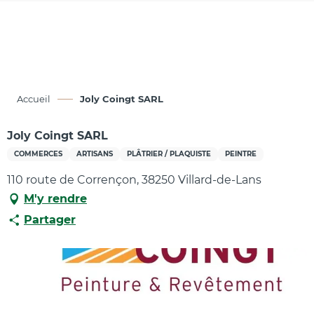
Aller
au
contenu
principal
Accueil
Joly Coingt SARL
Joly Coingt SARL
COMMERCES
ARTISANS
PLÂTRIER / PLAQUISTE
PEINTRE
110 route de Corrençon, 38250 Villard-de-Lans
M'y rendre
Partager