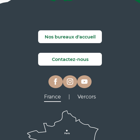
Nos bureaux d'accueil
Contactez-nous
France
|
Vercors
Lyon
Grenoble
D531
D106
Villard de Lans
Valence
Paris
D531