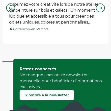
Exprimez votre créativité lors de notre atelier
de peinture sur bois et galets ! Un moment
ludique et accessible à tous pour créer des
objets uniques, colorés et personnalisés,...
Corrençon-en-Vercors
Mis à jour le 26 juin 2026 à 11:13
Restez connectés
par Office de Tourisme de Corrençon en Vercors
Ne manquez pas notre newsletter
(Identifiant de l'offre :
361505
)
mensuelle pour bénéficier d’informations
exclusives.
Signaler une erreur
S'inscrire à la newsletter