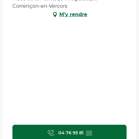
Corrençon-en-Vercors
M'y rendre
04 76 95 81
▒▒