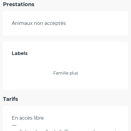
Prestations
Animaux non acceptés
Offres de prestations
Labels
Labels
Famille plus
Tarifs
En accès libre
—