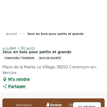
Aller
au
contenu
principal
Accueil
Jeux en bois pour petits et grands
4 juillet > 30 août
Jeux en bois pour petits et grands
CONCOURS / TOURNOIS
JEUX DE SOCIÉTÉ
Place de la Mairie, Le Village, 38250 Corrençon-en-
Vercors
M'y rendre
Partager
+4 photos