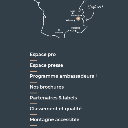
Corrençon

C'est ici !
en Vercors
Lyon
Grenoble
D1075
Valence
Marseille
Toulouse
Marseille
Espace pro
Espace presse
Programme ambassadeurs
Nos brochures
Partenaires & labels
Classement et qualité
Montagne accessible