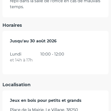
repli dans la salle de l'office en cas de mauvais
temps.
Horaires
Du
Jusqu'au
4 juillet 2026
30 août 2026
au
30 août 2026
Lundi
10:00 - 12:00
et 14h à 17h
Localisation
Jeux en bois pour petits et grands
Place de la Mairie, Le Village, 38250