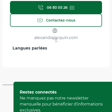
06 83 05 26
▒▒
Contactez-nous
alexandrajacquin.com
Langues parlées
Langues parlées
Mis à jour le 26 août 2025 à 17:17
Restez connectés
par Office Municipal de Tourisme de Villard-de-Lans
Ne manquez pas notre newsletter
(Identifiant de l'offre :
6956030
)
mensuelle pour bénéficier d’informations
exclusives.