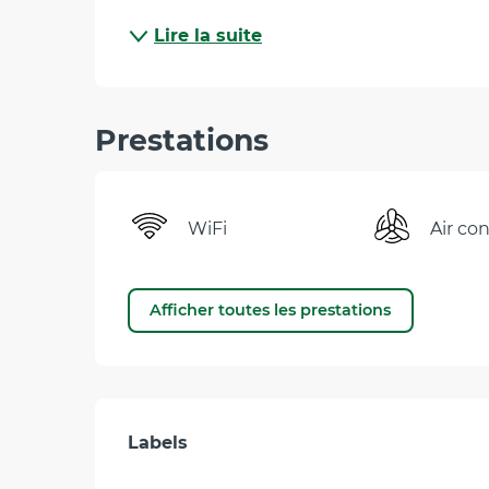
Lire la suite
Prestations
WiFi
Air co
Afficher toutes les prestations
Offres de prestati
Labels
Labels