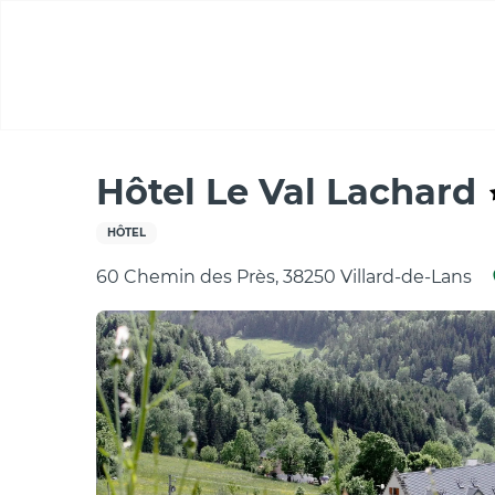
Aller
au
contenu
principal
Accueil
Hôtel Le Val Lachard
Hôtel Le Val Lachard
HÔTEL
60 Chemin des Près, 38250 Villard-de-Lans