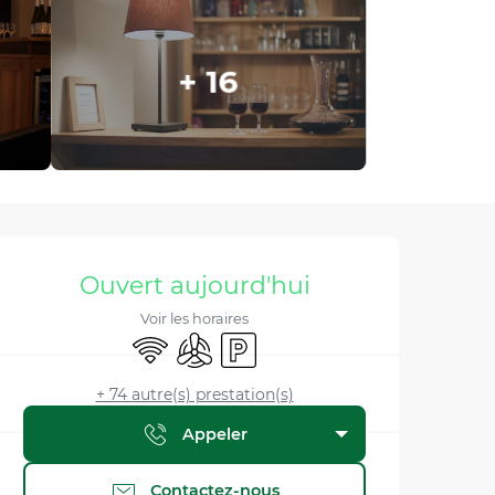
+ 16
Ouverture et coordonnée
Ouvert aujourd'hui
Voir les horaires
WiFi
Air conditionné
Parking
+ 74 autre(s) prestation(s)
Appeler
Contactez-nous