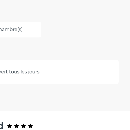
hambre(s)
rt tous les jours
d