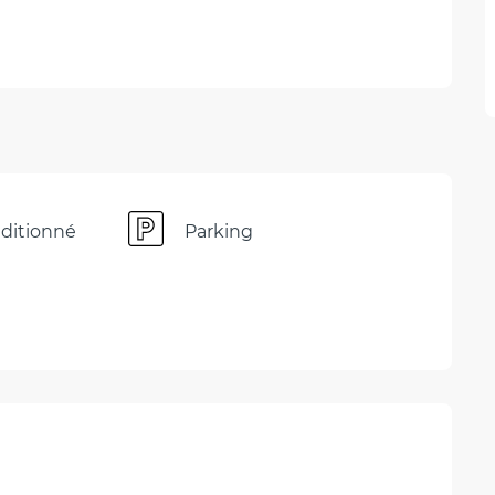
nditionné
Parking
ons