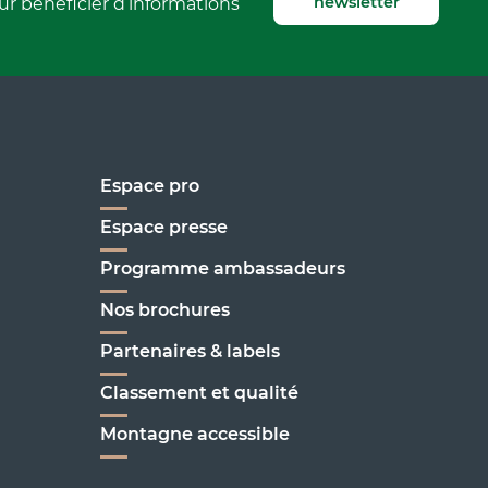
newsletter
r bénéficier d’informations
Espace pro
Espace presse
Programme ambassadeurs
Nos brochures
enoble
Partenaires & labels
Classement et qualité
C'est ici !
Montagne accessible
on
enoble