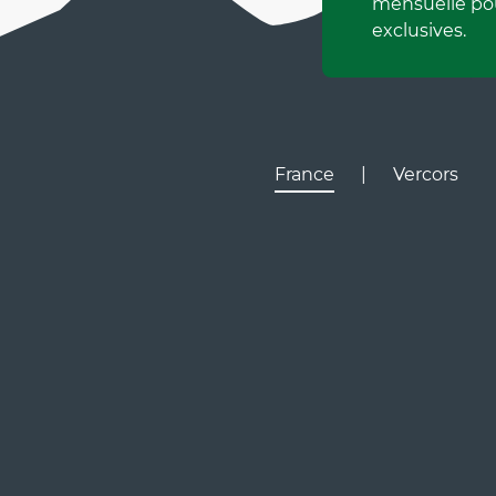
mensuelle pou
exclusives.
France
|
Vercors
Lyon
Gr
D531
D106
Villard de Lans
Valence
Paris
D531
Corrençon

en Vercors
Ly
Gr