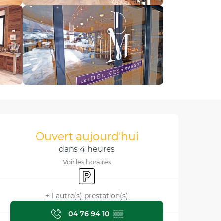
Ouverture et coordonnée
Ouvert aujourd'hui
dans 4 heures
Voir les horaires
Parking
+ 1 autre(s) prestation(s)
04 76 94 10
▒▒