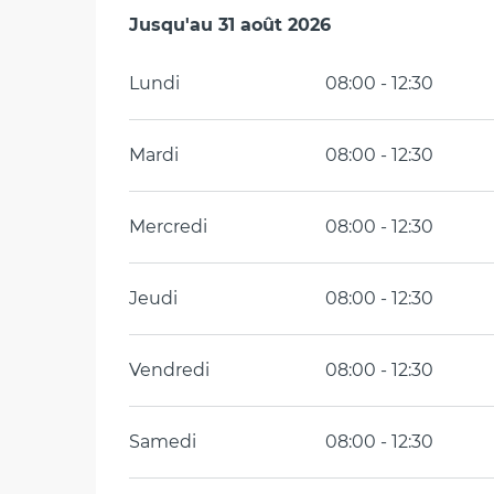
Du
Jusqu'au
4 mai 2026
31 août 2026
au
31 août 2026
Lundi
08:00 - 12:30
Mardi
08:00 - 12:30
Mercredi
08:00 - 12:30
Jeudi
08:00 - 12:30
Vendredi
08:00 - 12:30
Samedi
08:00 - 12:30