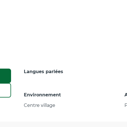
Langues parlées
Langues parlées
Environnement
Environnement
Centre village
P