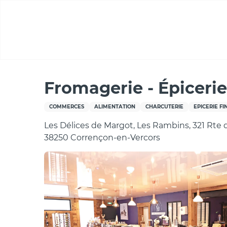
Aller
au
contenu
principal
Accueil
Fromagerie - Épicerie Fine "Les Délices de 
Fromagerie - Épicerie
COMMERCES
ALIMENTATION
CHARCUTERIE
EPICERIE FI
Les Délices de Margot, Les Rambins, 321 Rte 
38250 Corrençon-en-Vercors