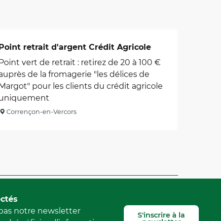
Point retrait d'argent Crédit Agricole
Point vert de retrait : retirez de 20 à 100 €
auprès de la fromagerie "les délices de
Margot" pour les clients du crédit agricole
uniquement
Corrençon-en-Vercors
Signaler une erreur
ctés
as notre newsletter
S'inscrire à la