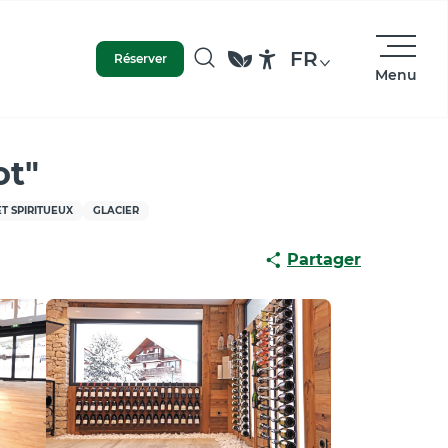
FR
Réserver
Menu
Recherche
Accessibilité
ot"
T SPIRITUEUX
GLACIER
Partager