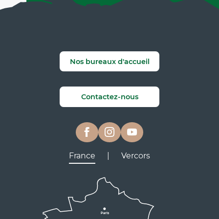
Nos bureaux d'accueil
Contactez-nous
France
|
Vercors
Lyon
Grenoble
D531
D106
Villard de Lans
Valence
Paris