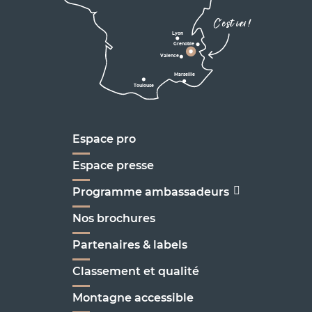
D531
Corrençon

C'est ici !
en Vercors
Lyon
Grenoble
D1075
Valence
Marseille
Toulouse
Marseille
Espace pro
Espace presse
Programme ambassadeurs
Nos brochures
Partenaires & labels
Classement et qualité
Montagne accessible