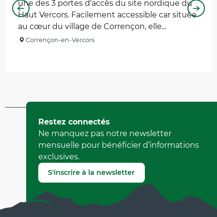
une des 3 portes d'accès du site nordique du
Haut Vercors. Facilement accessible car située
au cœur du village de Corrençon, elle...
Corrençon-en-Vercors
Réservable
Mis à jour le 17 mars 2025 à 15:18
Restez connectés
par Office de Tourisme de Corrençon en Vercors
Ne manquez pas notre newsletter
(Identifiant de l'offre :
413642
)
mensuelle pour bénéficier d’informations
exclusives.
Signaler une erreur
S'inscrire à la newsletter