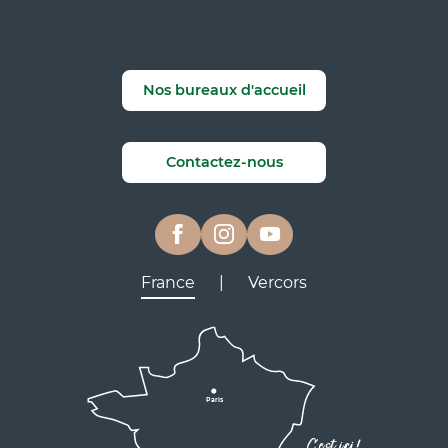
Nos bureaux d'accueil
Contactez-nous
France
|
Vercors
Lyon
Grenoble
D531
D106
Villard de Lans
Valence
Paris
D531
Corrençon

C'est ici !
en Vercors