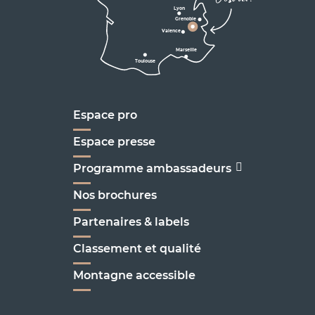
Lyon
Grenoble
D1075
Valence
Marseille
Toulouse
Marseille
Espace pro
Espace presse
Programme ambassadeurs
Nos brochures
Partenaires & labels
Classement et qualité
Montagne accessible