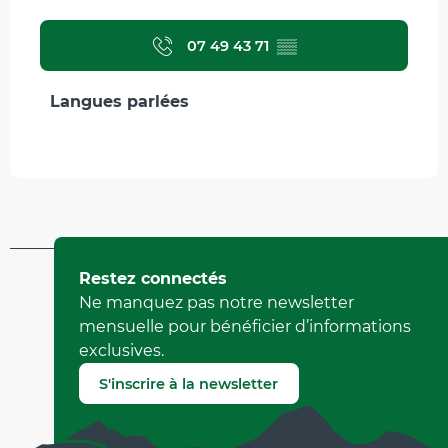
07 49 43 71
▒▒
Langues parlées
Langues parlées
Mis à jour le 13 mars 2025 à 17:03
Restez connectés
par Office Municipal de Tourisme de Villard-de-Lans
Ne manquez pas notre newsletter
(Identifiant de l'offre :
6630589
)
mensuelle pour bénéficier d’informations
exclusives.
Signaler une erreur
S'inscrire à la newsletter