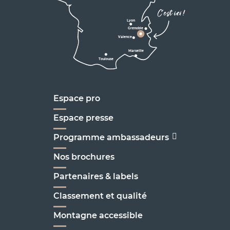
Corrençon

C'est ici !
en Vercors
Lyon
Grenoble
D1075
Valence
Marseille
Toulouse
Marseille
Espace pro
Espace presse
Programme ambassadeurs
Nos brochures
Partenaires & labels
Classement et qualité
Montagne accessible