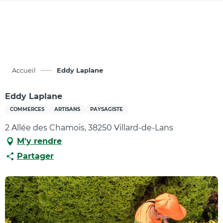
Aller
au
contenu
principal
Accueil
Eddy Laplane
Eddy Laplane
COMMERCES
ARTISANS
PAYSAGISTE
2 Allée des Chamois, 38250 Villard-de-Lans
M'y rendre
Partager