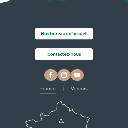
Nos bureaux d'accueil
Contactez-nous
France
|
Vercors
Lyon
Grenoble
D531
D106
Villard de Lans
Valence
Paris
D531