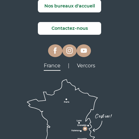
Nos bureaux d'accueil
Contactez-nous
France
|
Vercors
Lyon
Grenoble
D531
D106
Villard de Lans
Valence
Paris
D531
Corrençon

C'est ici !
en Vercors
Lyon
Grenoble
D1075
Valence
Marseille