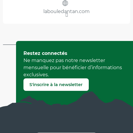
labouledantan.com
Mis à jour le 12 juillet 2023 à 17:35
Restez connectés
par Office Municipal de Tourisme de Villard-de-Lans
Ne manquez pas notre newsletter
(Identifiant de l'offre :
92459
)
mensuelle pour bénéficier d’informations
exclusives.
Signaler une erreur
S'inscrire à la newsletter