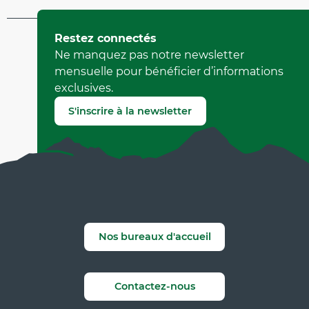
Mis à jour le 29 mars 2026 à 10:51
Restez connectés
par Office Municipal de Tourisme de Villard-de-Lans
Ne manquez pas notre newsletter
(Identifiant de l'offre :
236715
)
mensuelle pour bénéficier d’informations
exclusives.
Signaler une erreur
S'inscrire à la newsletter
Nos bureaux d'accueil
Contactez-nous