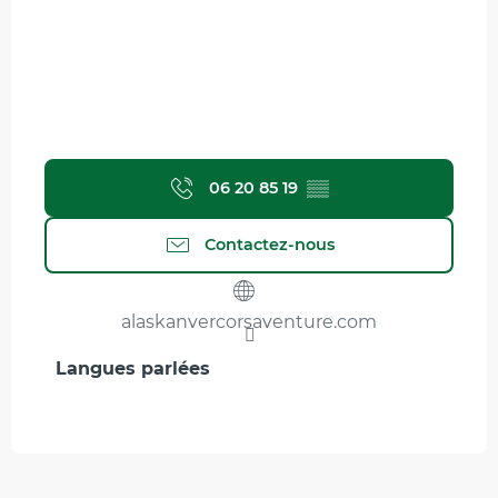
06 20 85 19
▒▒
Contactez-nous
alaskanvercorsaventure.com
Langues parlées
Langues parlées