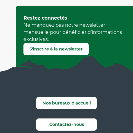
Mis à jour le 08 avril 2026 à 15:41
Restez connectés
par Office Municipal de Tourisme de Villard-de-Lans
Ne manquez pas notre newsletter
(Identifiant de l'offre :
6991705
)
mensuelle pour bénéficier d’informations
exclusives.
Signaler une erreur
S'inscrire à la newsletter
Nos bureaux d'accueil
Contactez-nous