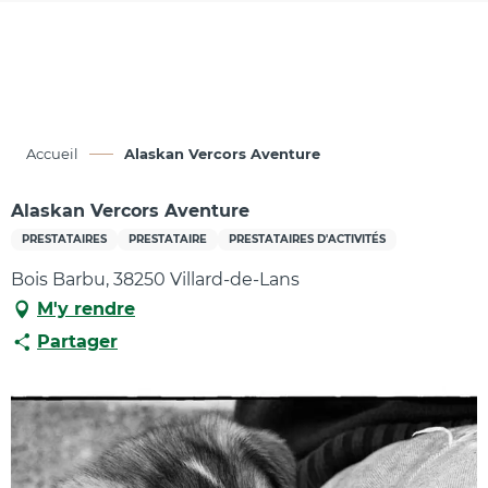
Aller
au
contenu
principal
Accueil
Alaskan Vercors Aventure
Alaskan Vercors Aventure
PRESTATAIRES
PRESTATAIRE
PRESTATAIRES D'ACTIVITÉS
Bois Barbu, 38250 Villard-de-Lans
M'y rendre
Partager