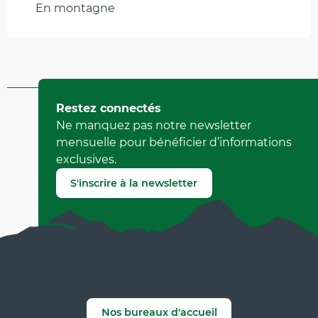
En montagne
Mis à jour le 17 juillet 2024 à 13:55
Restez connectés
par Office de Tourisme de Corrençon en Vercors
Ne manquez pas notre newsletter
(Identifiant de l'offre :
456694
)
mensuelle pour bénéficier d’informations
exclusives.
Signaler une erreur
S'inscrire à la newsletter
Nos bureaux d'accueil