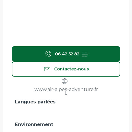
06 42 52 82
▒▒
Contactez-nous
www.air-alpes-adventure.fr
Langues parlées
Langues parlées
Environnement
Environnement