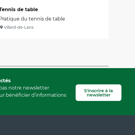
Tennis de table
Pratique du tennis de table
Villard-de-Lans
Signaler une erreur
ctés
as notre newsletter
S'inscrire à la
newsletter
r bénéficier d’informations