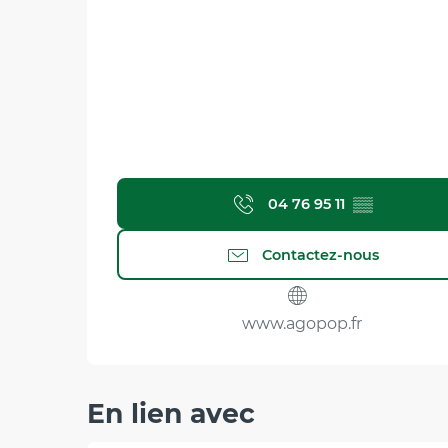
04 76 95 11
▒▒
Contactez-nous
www.agopop.fr
En lien avec