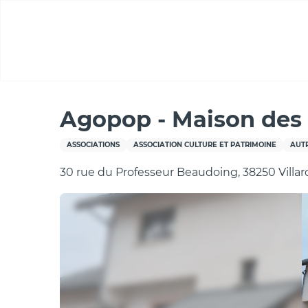
Aller
au
contenu
principal
Accueil
Agopop - Maison des Habitants
Agopop - Maison des
ASSOCIATIONS
ASSOCIATION CULTURE ET PATRIMOINE
AUTR
30 rue du Professeur Beaudoing, 38250 Villa