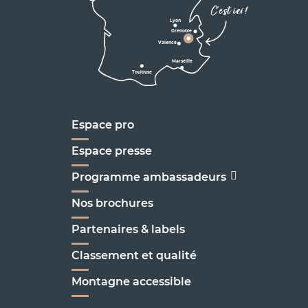
Corrençon

C'est ici !
en Vercors
Lyon
Grenoble
D1075
Valence
Marseille
Toulouse
Marseille
Espace pro
Espace presse
Programme ambassadeurs
Nos brochures
Partenaires & labels
Classement et qualité
Montagne accessible