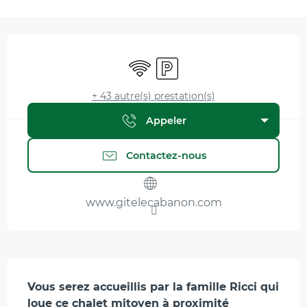
Ouverture et coordonnées
WiFi
Parking
+ 43 autre(s) prestation(s)
Appeler
Contactez-nous
www.gitelecabanon.com
Description
Vous serez accueillis par la famille Ricci qui 
loue ce chalet mitoyen à proximité 