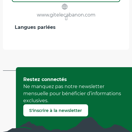
www.gitelecabanon.com
Langues parlées
Langues parlées
Mis à jour le 17 juillet 2026 à 14:34
Restez connectés
par Office de Tourisme de Corrençon en Vercors
Ne manquez pas notre newsletter
(Identifiant de l'offre :
5419036
)
mensuelle pour bénéficier d’informations
exclusives.
Signaler une erreur
S'inscrire à la newsletter