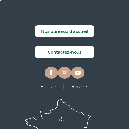
Nos bureaux d'accueil
Contactez-nous
France
|
Vercors
Lyon
Grenoble
D531
D106
Villard de Lans
Valence
Paris
D531