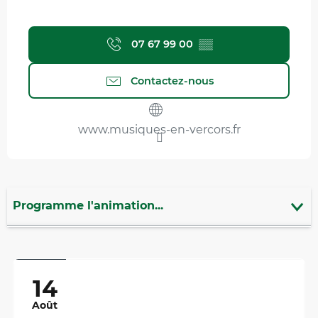
07 67 99 00
▒▒
Contactez-nous
www.musiques-en-vercors.fr
Programme l'animation...
20
€
En lien avec
Est organisé dans le cadre de ...
14
Août