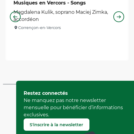
Musiques en Vercors - Songs
Magdalena Kulik, soprano Maciej Zimka,
accordéon
Corrençon-en-Vercors
Réservable
Mis à jour le 09 mai 2026 à 17:19
Restez connectés
par Office Municipal de Tourisme de Villard-de-Lans
Ne manquez pas notre newsletter
(Identifiant de l'offre :
274903
)
mensuelle pour bénéficier d’informations
exclusives.
Signaler une erreur
S'inscrire à la newsletter