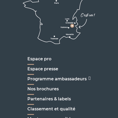
Villard de Lans
Valence
Paris
D531
Corrençon

C'est ici !
en Vercors
Lyon
Grenoble
D1075
Valence
Marseille
Toulouse
Marseille
Espace pro
Espace presse
Programme ambassadeurs
Nos brochures
Partenaires & labels
Classement et qualité