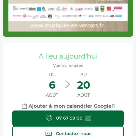
Ouverture et coordonnées
A lieu aujourd'hui
Voir les horaires
DU
AU
6
20
AOÛT
AOÛT
Ajouter à mon calendrier Google
07 67 99 00
▒▒
Contactez-nous