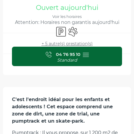
Ouverture et coordonnées
Ouvert aujourd'hui
Voir les horaires
Attention: Horaires non garantis aujourd'hui
Parking
Animaux acceptés
+ 5 autre(s) prestation(s)
04 76 95 10
▒▒
Standard
Description
C'est l'endroit idéal pour les enfants et 
adolescents ! Cet espace comprend une 
zone de dirt, une zone de trial, une 
pumptrack et un skate-park.
Pumptrack : Il vous propose, sur 1 200 m2 de 