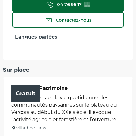
04 76 95 17
▒▒
Contactez-nous
Langues parlées
Langues parlées
Sur place
Maison du Patrimoine
Gratuit
Le musée retrace la vie quotidienne des
communautés paysannes sur le plateau du
Vercors au début du XXe siècle. Il évoque
l’activité agricole et forestière et l’ouverture...
Villard-de-Lans