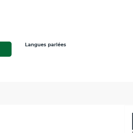
Langues parlées
Langues parlées