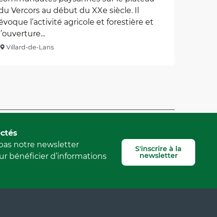
du Vercors au début du XXe siècle. Il
évoque l’activité agricole et forestière et
l’ouverture...
Villard-de-Lans
Signaler une erreur
ctés
as notre newsletter
S'inscrire à la
newsletter
r bénéficier d’informations