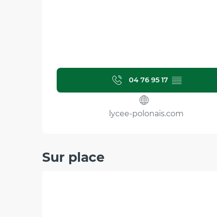
04 76 95 17
▒▒
lycee-polonais.com
Sur place