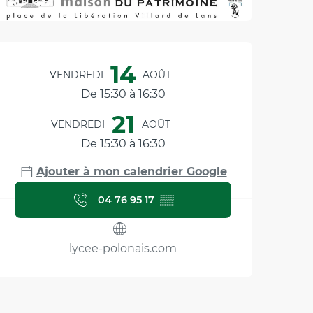
Ouverture et coordonnée
14
VENDREDI
AOÛT
De 15:30 à 16:30
21
VENDREDI
AOÛT
De 15:30 à 16:30
Ajouter à mon calendrier Google
04 76 95 17
▒▒
lycee-polonais.com