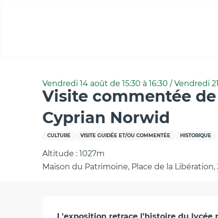
Aller
au
contenu
principal
Accueil
Visite commentée de l'exposition sur l'hist
Vendredi 14 août de 15:30 à 16:30 / Vendredi 21
Visite commentée de l
Cyprian Norwid
CULTURE
VISITE GUIDÉE ET/OU COMMENTÉE
HISTORIQUE
Altitude : 1027m
Maison du Patrimoine, Place de la Libération,
L'exposition retrace l'histoire du lycée 