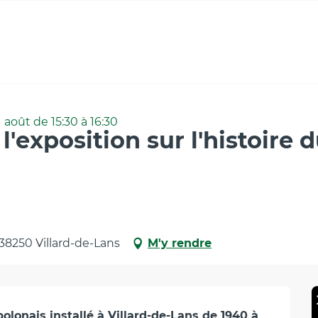
oire du Lycée polonais Cyprian Norwid
 août de 15:30 à 16:30
'exposition sur l'histoire 
 38250 Villard-de-Lans
M'y rendre
polonais installé à Villard-de-Lans de 1940 à 