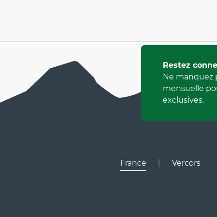
Restez conne
Ne manquez p
mensuelle pou
exclusives.
France
|
Vercors
Lyon