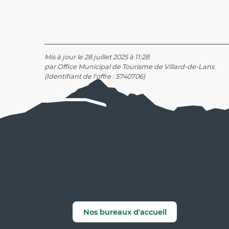
Mis à jour le 28 juillet 2025 à 11:28
par Office Municipal de Tourisme de Villard-de-Lans
(Identifiant de l'offre :
5740706
)
Nos bureaux d'accueil