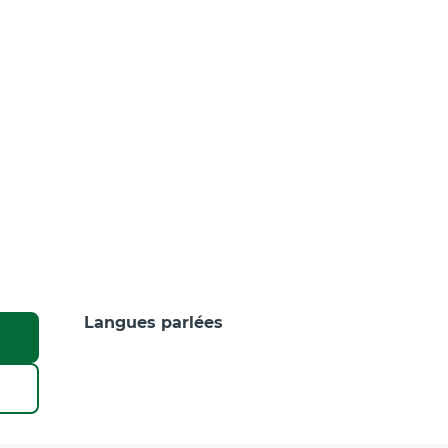
Langues parlées
Langues parlées