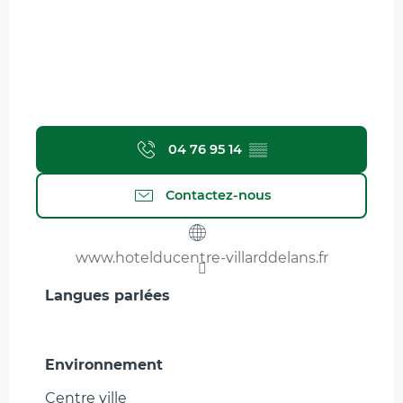
04 76 95 14
▒▒
Contactez-nous
www.hotelducentre-villarddelans.fr
Langues parlées
Langues parlées
Environnement
Environnement
Centre ville