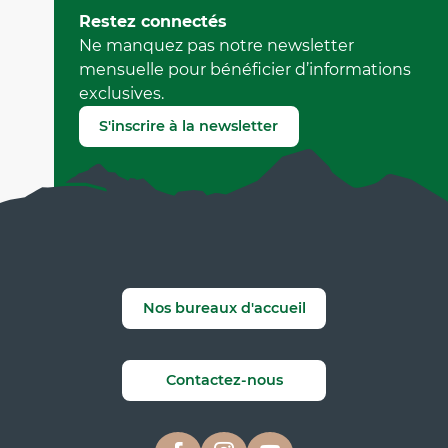
Mis à jour le 20 juillet 2026 à 09:57
Restez connectés
par Office Municipal de Tourisme de Villard-de-Lans
Ne manquez pas notre newsletter
(Identifiant de l'offre :
105605
)
mensuelle pour bénéficier d’informations
exclusives.
Signaler une erreur
S'inscrire à la newsletter
Nos bureaux d'accueil
Contactez-nous