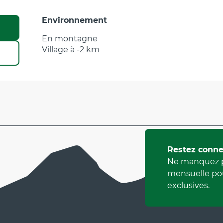
Environnement
Environnement
En montagne
Village à -2 km
Restez conne
Ne manquez p
mensuelle pou
exclusives.