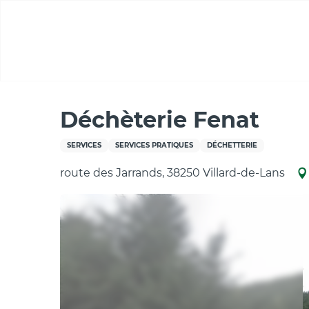
Aller
au
contenu
principal
Accueil
Déchèterie Fenat
Déchèterie Fenat
SERVICES
SERVICES PRATIQUES
DÉCHETTERIE
route des Jarrands, 38250 Villard-de-Lans