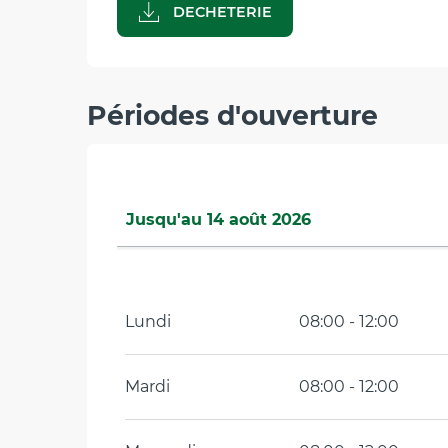
DECHETERIE
Périodes d'ouverture
Jusqu'au
14 août 2026
Du
1 janvier 2026
au
31 mars 2026
Lundi
08:00 - 12:00
Du
1 avril 2026
au
5 avril 2026
Du
7 avril 2026
au
30 avril 2026
Mardi
08:00 - 12:00
Du
2 mai 2026
au
7 mai 2026