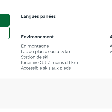
Langues parlées
Langues parlées
Environnement
Environnement
En montagne
A
Lac ou plan d'eau à -5 km
v
Station de ski
Itinéraire G.R. à moins d'1 km
Accessible skis aux pieds