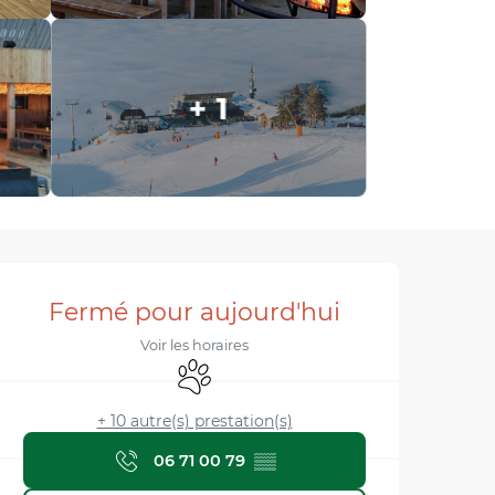
+ 1
Ouverture et coordonnée
Fermé pour aujourd'hui
Voir les horaires
Animaux acceptés
+ 10 autre(s) prestation(s)
06 71 00 79
▒▒