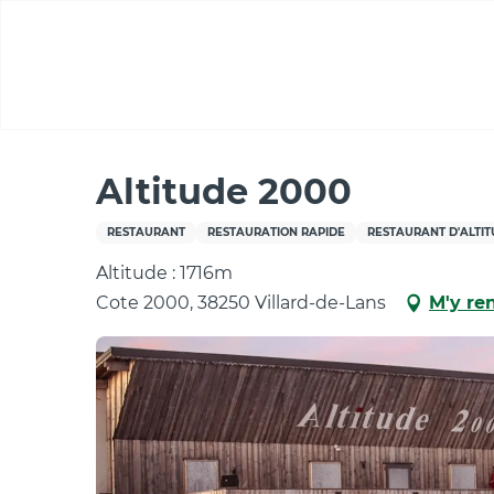
Aller
au
contenu
principal
Accueil
Altitude 2000
Altitude 2000
RESTAURANT
RESTAURATION RAPIDE
RESTAURANT D'ALTI
Altitude : 1716m
Cote 2000, 38250 Villard-de-Lans
M'y re