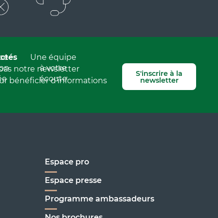
ctés
ce
Une équipe
ion
à votre
as notre newsletter
S'inscrire à la
ée
écoute
newsletter
r bénéficier d’informations
Espace pro
Espace presse
Programme ambassadeurs
Nos brochures