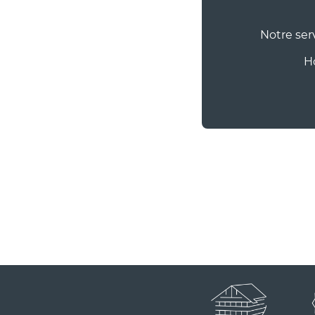
Notre ser
Ho
APPARTEMENT
APPA
LE VALLON - 4 pièces
MAI
duplex 6 personnes -
2 pi
72m2
dans
Particulier
Partic
HÔTEL
APPA