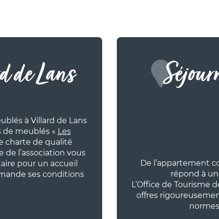
GLOVETTES - Studio
ne 4 personnes- 30
GLO.426T5)
ssionnel • Agence
rd de Lans
Séjour
blés à Villard de Lans
urs de meublés «
Les
e charte de qualité
RTEMENT
e de l’association vous
REFUGE DU BALCON -
De l’appartement c
taire pour un accueil
AROLLES-3 pièces 2
répond à une 
emande ses conditions
nes- 8 personnes-
- Plain-pied (RDC 16
L’Office de Tourisme 
offres rigoureusement
ulier
normes 