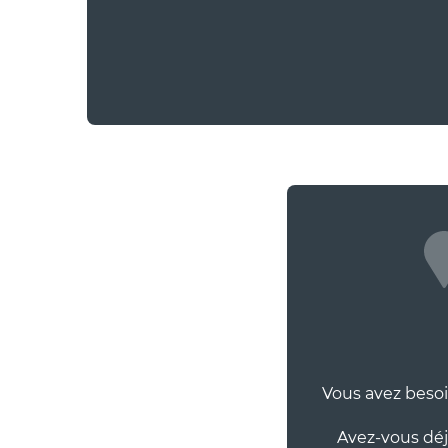
APPARTEMENT
APPA
LE VERCORS - 4 pièces 10
LES 
personnes - 100m²
pers
(VVERC4DT)
Profe
Professionnel • Agence
Vous avez besoi
Avez-vous déj