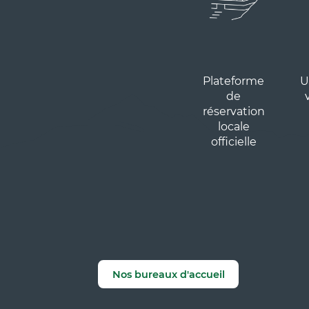
Hôtel Les Playes ***
LES 
pers
Professionnel
(ARO
Profe
Plateforme
U
de
réservation
locale
officielle
APPARTEMENT
HÔTE
LES GLOVETTES - 2 pièces
Best
6 personnes- 39m²
de P
(GLO.712T21)
Profe
Professionnel • Agence
Nos bureaux d'accueil