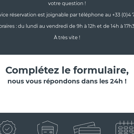
votre question !
vice réservation est joignable par téléphone au +33 (0)4 7
raires : du lundi au vendredi de 9h à 12h et de 14h à 17h
RTEMENT DANS MAISON
SON LA BASTIDONNE-
èces 4 personnes
À très vite !
 maison -51m2
ulier
Complétez le formulaire,
nous vous répondons dans les 24h !
RTEMENT