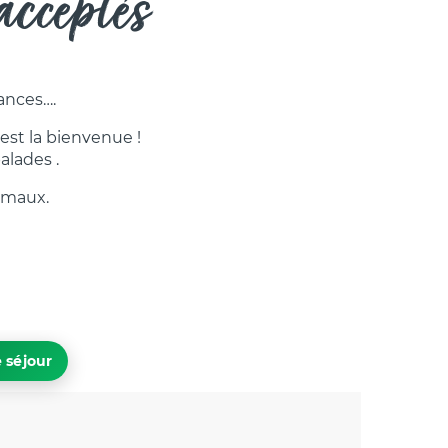
cceptés
ances….
 est la bienvenue !
alades .
imaux.
 séjour