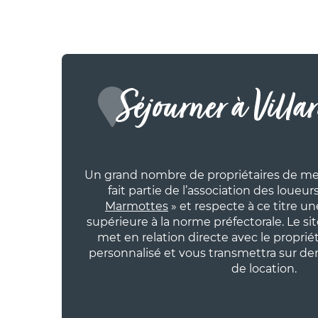
LES ALOUBIERS - Studio
LES 
cabine 4 personnes - 24
cabi
m² (G42)
m² (
Professionnel • Agence
Profe
Séjourner à Villa
Un grand nombre de propriétaires de meu
fait partie de l’association des loue
Marmottes
» et respecte à ce titre un
APPARTEMENT
APPA
supérieure à la norme préfectorale. Le sit
LES GLOVETTES - 2 pièces
LE 
met en relation directe avec le proprié
6 personnes- 38m²
LES 
personnalisé et vous transmettra sur d
(GLO.221T23)
cabi
73m2
de location.
Professionnel • Agence
K)
Partic