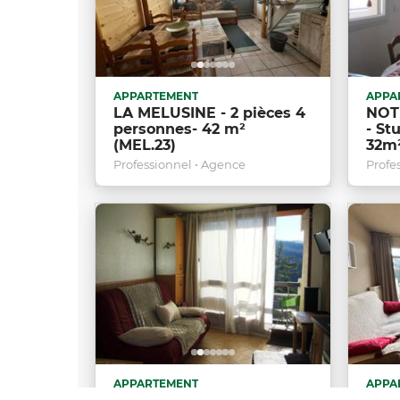
APPARTEMENT
APPA
LA MELUSINE - 2 pièces 4
NOT
personnes- 42 m²
- St
(MEL.23)
32m
Professionnel • Agence
Profe
APPARTEMENT
APPA