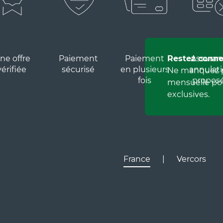
AROLLES - Studio 4
onnes - 23 m²
.H73)
ssionnel • Agence
ne offre
Paiement
Paiement
Restez conne
Assuran
vérifiée
sécurisé
en plusieurs
annulat
Ne manquez p
fois
propos
mensuelle pou
exclusives.
L
France
|
Vercors
 Western Grand Hôtel
aris & SPA***
ssionnel
Lyon