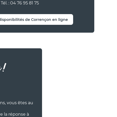
Tél. : 04 76 95 81 75
disponibilités de Corrençon en ligne
 !
ns, vous êtes au
e la réponse à