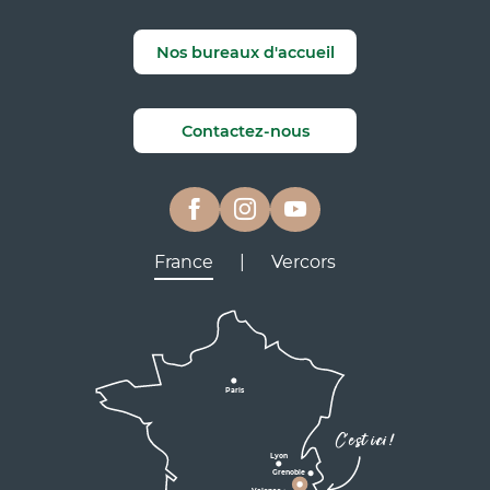
Nos bureaux d'accueil
Contactez-nous
France
|
Vercors
Lyon
Grenoble
D531
D106
Villard de Lans
Valence
Paris
D531
Corrençon

C'est ici !
en Vercors
Lyon
Grenoble
D1075