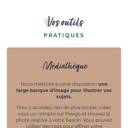
Vos outils
PRATIQUES
Médiathèque
Nous mettons à votre disposition
une
large banque d’image pour illustrer vos
sujets.
Pour y accédez, rien de plus simple, créez
vous un compte sur Piwigo et trouvez la
photo relative à votre besoin. Vous pouvez
utiliser des tags pour affiner votre