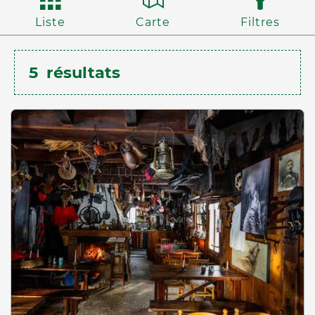
Liste
Carte
Filtres
5
résultats