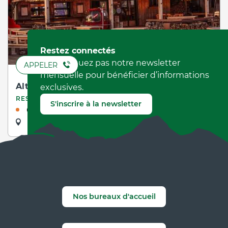
Restez connectés
Ne manquez pas notre newsletter
APPELER
mensuelle pour bénéficier d’informations
Altitude 2000
exclusives.
RESTAURANT
S'inscrire à la newsletter
Ouvert
dans 7 heures
Villard-de-Lans
Nos bureaux d'accueil