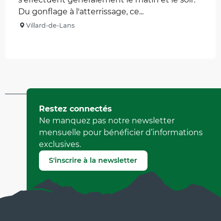
Du gonflage à l'atterrissage, ce...
Villard-de-Lans
Réservable
Mis à jour le 25 avril 2024 à 09:47
Restez connectés
par Office de Tourisme de Corrençon en Vercors
Ne manquez pas notre newsletter
(Identifiant de l'offre :
405669
)
mensuelle pour bénéficier d’informations
exclusives.
Signaler une erreur
S'inscrire à la newsletter