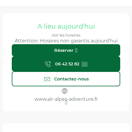
Ouverture et coordonnées
A lieu aujourd'hui
Voir les horaires
Attention: Horaires non garantis aujourd'hui
Réserver
06 42 52 82
▒▒
Contactez-nous
www.air-alpes-adventure.fr