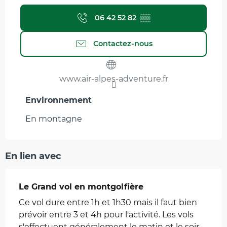
06 42 52 82
▒▒
Contactez-nous
www.air-alpes-adventure.fr
Environnement
Environnement
En montagne
En lien avec
Le Grand vol en montgolfière
Ce vol dure entre 1h et 1h30 mais il faut bien
prévoir entre 3 et 4h pour l'activité. Les vols
s'effectuent généralement le matin et le soir.