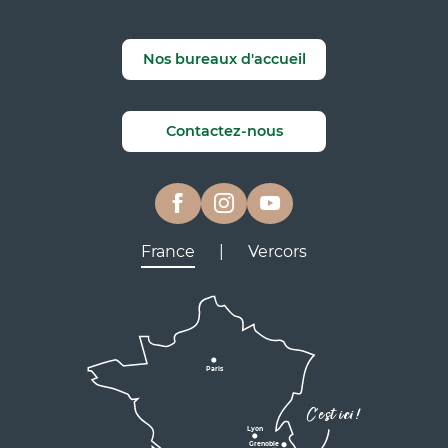
Nos bureaux d'accueil
Contactez-nous
France
|
Vercors
Lyon
Grenoble
D531
D106
Villard de Lans
Valence
Paris
D531
Corrençon

C'est ici !
en Vercors
Lyon
Grenoble