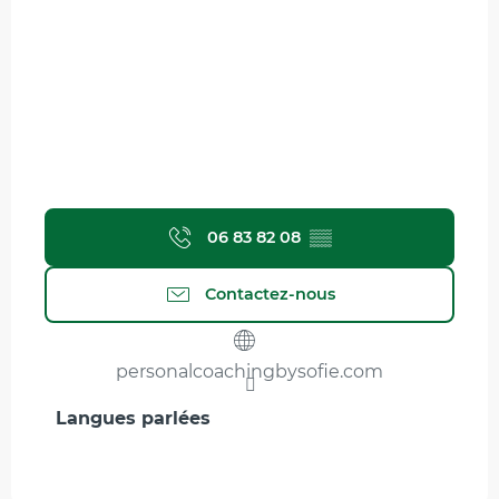
06 83 82 08
▒▒
Contactez-nous
personalcoachingbysofie.com
Langues parlées
Langues parlées