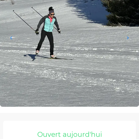
Ouverture et coordonnées
Ouvert aujourd'hui