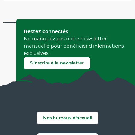
Mis à jour le 20 avril 2024 à 15:05
Restez connectés
par Office Municipal de Tourisme de Villard-de-Lans
Ne manquez pas notre newsletter
(Identifiant de l'offre :
6790718
)
mensuelle pour bénéficier d’informations
exclusives.
Signaler une erreur
S'inscrire à la newsletter
Nos bureaux d'accueil