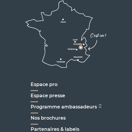
Lyon
Grenoble
D531
D106
Villard de Lans
Valence
Paris
D531
Corrençon

C'est ici !
en Vercors
Lyon
Grenoble
D1075
Valence
Marseille
Toulouse
Marseille
Espace pro
Espace presse
Programme ambassadeurs
Nos brochures
Partenaires & labels