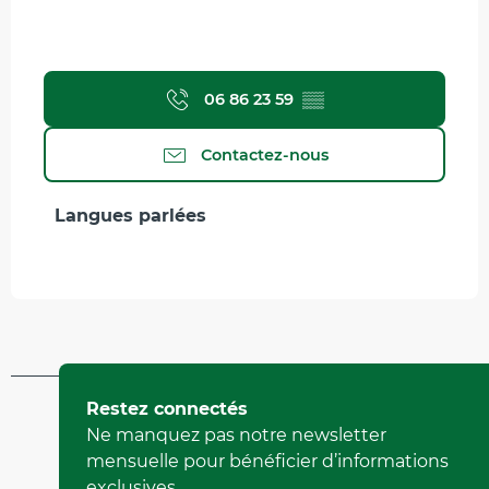
06 86 23 59
▒▒
Contactez-nous
Langues parlées
Langues parlées
Mis à jour le 20 juillet 2026 à 12:03
Restez connectés
par Office de Tourisme de Corrençon en Vercors
Ne manquez pas notre newsletter
(Identifiant de l'offre :
744752
)
mensuelle pour bénéficier d’informations
exclusives.