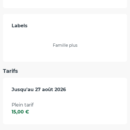
Offres de prestations
Labels
Labels
Famille plus
Tarifs
Du
Jusqu'au
9 juillet 2026
27 août 2026
au
27 août 2026
Plein tarif
15,00 €