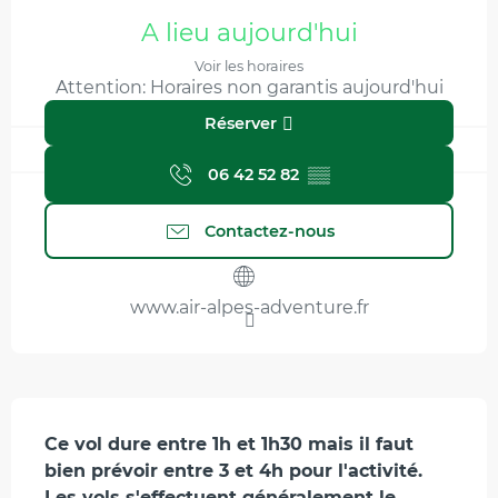
Ouverture et coordonnées
A lieu aujourd'hui
Voir les horaires
Attention: Horaires non garantis aujourd'hui
Réserver
06 42 52 82
▒▒
Contactez-nous
www.air-alpes-adventure.fr
Description
Ce vol dure entre 1h et 1h30 mais il faut 
bien prévoir entre 3 et 4h pour l'activité. 
Les vols s'effectuent généralement le 