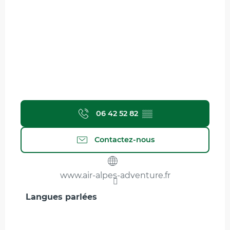
06 42 52 82
▒▒
Contactez-nous
www.air-alpes-adventure.fr
Langues parlées
Langues parlées