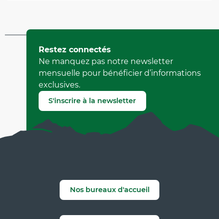
Mis à jour le 25 avril 2024 à 09:48
Restez connectés
par Office de Tourisme de Corrençon en Vercors
Ne manquez pas notre newsletter
(Identifiant de l'offre :
4621115
)
mensuelle pour bénéficier d’informations
exclusives.
Signaler une erreur
S'inscrire à la newsletter
Nos bureaux d'accueil