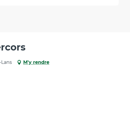
ercors
e-Lans
M'y rendre