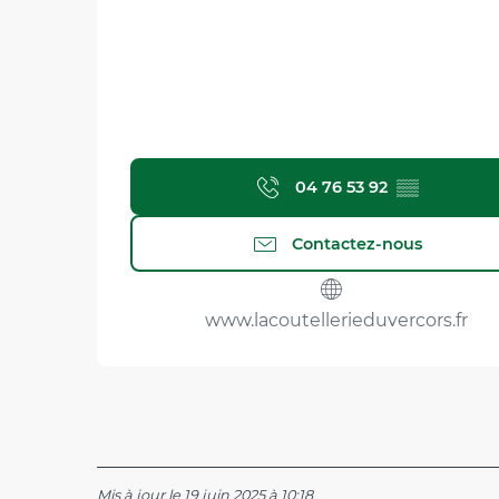
04 76 53 92
▒▒
Contactez-nous
www.lacoutellerieduvercors.fr
Mis à jour le 19 juin 2025 à 10:18