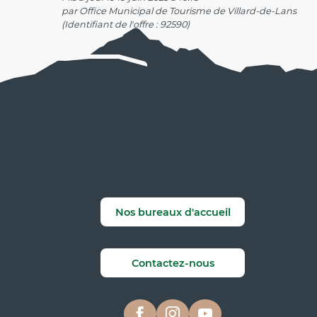
par Office Municipal de Tourisme de Villard-de-Lans
(Identifiant de l'offre :
92590
)
Nos bureaux d'accueil
Contactez-nous