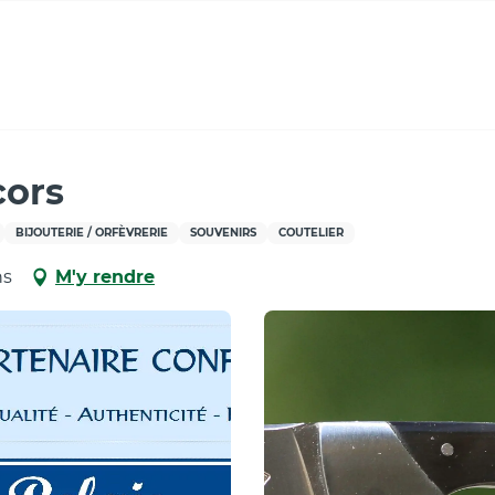
cors
BIJOUTERIE / ORFÈVRERIE
SOUVENIRS
COUTELIER
ns
M'y rendre