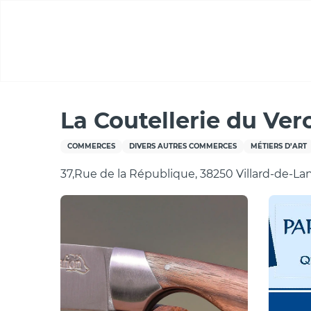
Aller
au
contenu
principal
Accueil
La Coutellerie du Vercors
La Coutellerie du Ver
COMMERCES
DIVERS AUTRES COMMERCES
MÉTIERS D’ART
37,Rue de la République, 38250 Villard-de-La