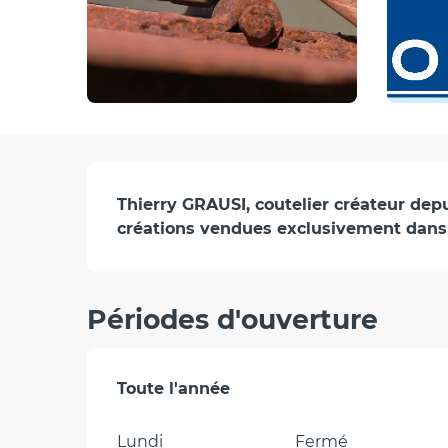
Description
Thierry GRAUSI, coutelier créateur depu
créations vendues exclusivement dans 
Périodes d'ouverture
Toute l'année
Toute l'année
Lundi
Fermé