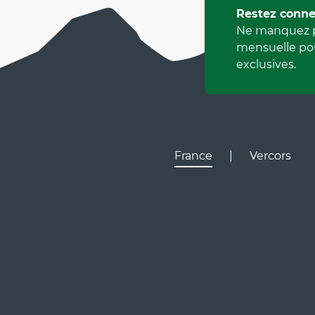
Restez conne
Ne manquez p
mensuelle pou
exclusives.
France
|
Vercors
Lyon
Gr
D531
D106
Villard de Lans
Valence
Paris
D531