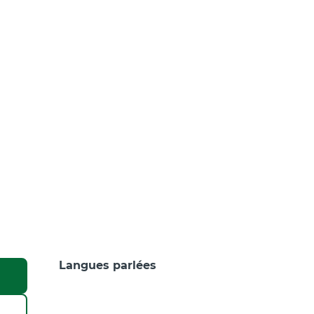
Langues parlées
Langues parlées