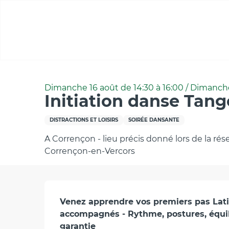
Aller
au
contenu
principal
Accueil
Initiation danse Tango
Dimanche 16 août de 14:30 à 16:00 / Dimanche 2
Initiation danse Tang
DISTRACTIONS ET LOISIRS
SOIRÉE DANSANTE
A Corrençon - lieu précis donné lors de la rés
Corrençon-en-Vercors
Description
Venez apprendre vos premiers pas Lati
accompagnés - Rythme, postures, équili
garantie