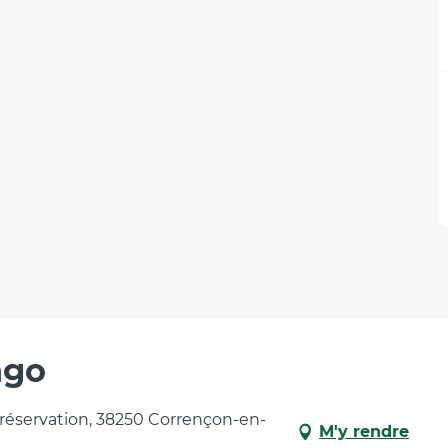
ngo
a réservation, 38250 Corrençon-en-
M'y rendre