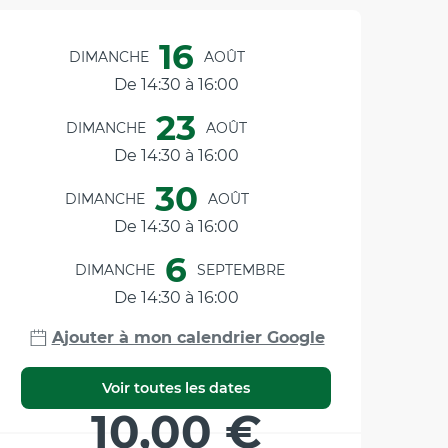
Ouverture et coordonnée
16
DIMANCHE
AOÛT
De 14:30 à 16:00
23
DIMANCHE
AOÛT
De 14:30 à 16:00
30
DIMANCHE
AOÛT
De 14:30 à 16:00
6
DIMANCHE
SEPTEMBRE
De 14:30 à 16:00
Ajouter à mon calendrier Google
Voir toutes les dates
10,00 €