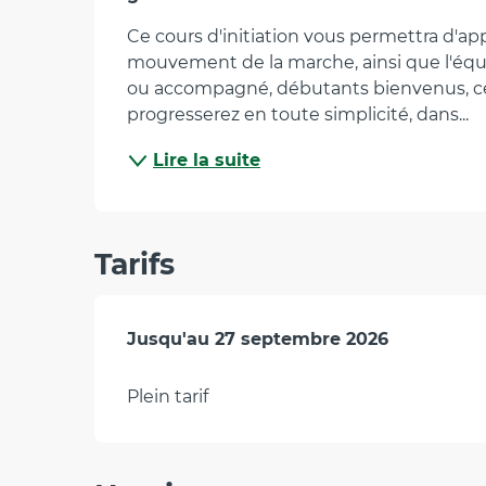
Ce cours d'initiation vous permettra d'app
mouvement de la marche, ainsi que l'équil
ou accompagné, débutants bienvenus, ce
progresserez en toute simplicité, dans...
Lire la suite
Tarifs
Du
Jusqu'au
12 juillet 2026
27 septembre 2026
au
27 septembre 202
Plein tarif