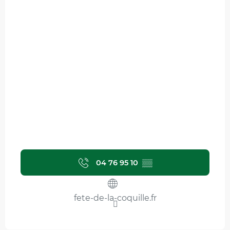
04 76 95 10
▒▒
fete-de-la-coquille.fr