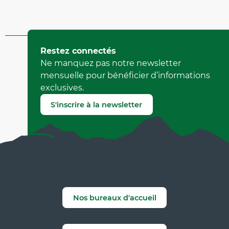
Mis à jour le 11 avril 2026 à 14:49
Restez connectés
par Office Municipal de Tourisme de Villard-de-Lans
Ne manquez pas notre newsletter
(Identifiant de l'offre :
263287
)
mensuelle pour bénéficier d’informations
exclusives.
Signaler une erreur
S'inscrire à la newsletter
Nos bureaux d'accueil