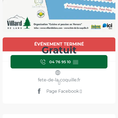
Ouverture et coordonnées
ÉVÉNEMENT TERMINÉ
Gratuit
04 76 95 10
▒▒
fete-de-la-coquille.fr
Page Facebook