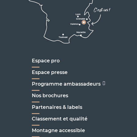
D531
Corrençon

C'est ici !
en Vercors
Lyon
Grenoble
D1075
Valence
Marseille
Toulouse
Marseille
Espace pro
Espace presse
Programme ambassadeurs
Nos brochures
Partenaires & labels
Classement et qualité
Montagne accessible