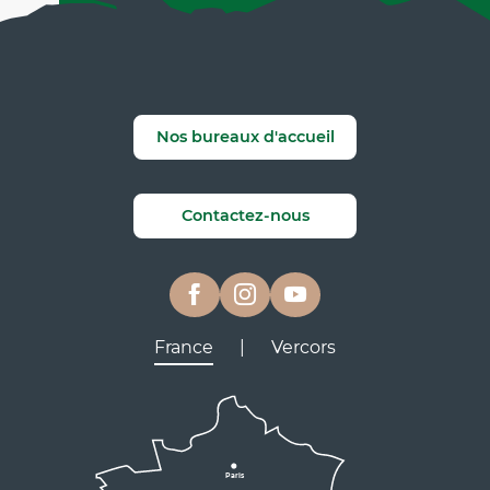
Nos bureaux d'accueil
Contactez-nous
France
|
Vercors
Lyon
Grenoble
D531
D106
Villard de Lans
Valence
Paris