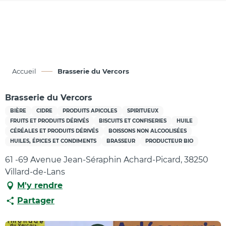
Aller
au
contenu
principal
Accueil
Brasserie du Vercors
Brasserie du Vercors
BIÈRE
CIDRE
PRODUITS APICOLES
SPIRITUEUX
FRUITS ET PRODUITS DÉRIVÉS
BISCUITS ET CONFISERIES
HUILE
CÉRÉALES ET PRODUITS DÉRIVÉS
BOISSONS NON ALCOOLISÉES
HUILES, ÉPICES ET CONDIMENTS
BRASSEUR
PRODUCTEUR BIO
61 -69 Avenue Jean-Séraphin Achard-Picard, 38250
Villard-de-Lans
M'y rendre
Partager